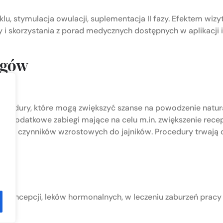
lu, stymulacja owulacji, suplementacja II fazy. Efektem wiz
 i skorzystania z porad medycznych dostępnych w aplikacji i
egów
edury, które mogą zwiększyć szanse na powodzenie natural
ne dodatkowe zabiegi mające na celu m.in. zwiększenie rece
nie czynników wzrostowych do jajników. Procedury trwają 
ntykoncepcji, leków hormonalnych, w leczeniu zaburzeń pracy 