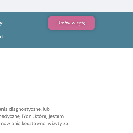
zy
Umów wizytę
ki
nia diagnostyczne, lub
edycznej iYoni, której jestem
umawiania kosztownej wizyty ze