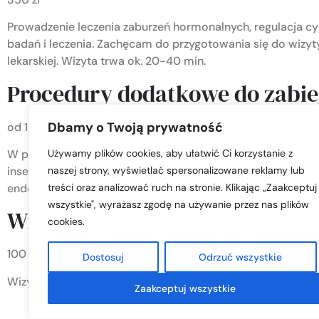
Prowadzenie leczenia zaburzeń hormonalnych, regulacja cyk
badań i leczenia. Zachęcam do przygotowania się do wizyty
lekarskiej. Wizyta trwa ok. 20-40 min.
Procedury dodatkowe do zabi
Dbamy o Twoją prywatność
od 1200 zł
Używamy plików cookies, aby ułatwić Ci korzystanie z
W przypadku wskazań proponuję Pacjentom dodatkowe proc
naszej strony, wyświetlać spersonalizowane reklamy lub
inseminacji lub zapłodnienia pozaustrojowego. Obejmują o
treści oraz analizować ruch na stronie. Klikając „Zaakceptuj
endometrium czy poprawę rezerwy jajnikowej poprzez poda
wszystkie", wyrażasz zgodę na używanie przez nas plików
Wizyta recepturowa
cookies.
100 zł
Dostosuj
Odrzuć wszystkie
Wizyta w celu wypisania leków w kontynuacji terapii np. a
Zaakceptuj wszystkie